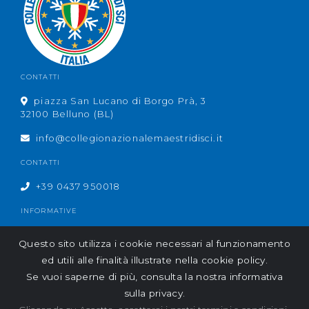
CONTATTI
piazza San Lucano di Borgo Prà, 3
32100 Belluno (BL)
info@collegionazionalemaestridisci.it
CONTATTI
+39 0437 950018
INFORMATIVE
AMM. TRASPARENTE
Questo sito utilizza i cookie necessari al funzionamento
PRIVACY & COOKIE
ed utili alle finalità illustrate nella cookie policy.
CREDITS
Se vuoi saperne di più, consulta la nostra informativa
Copyright © 2019 - COLLEGIO NAZIONALE MAESTRI DI SCI ITALIANI - P.IVA:
sulla privacy.
97553930013 - Piazza San Lucano di Borgo Prà, 3 32100 Belluno (BL) -
info@collegionazionalemaestridisci.it