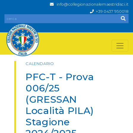
info@collegionazionalemaestridisci.it
+39 0437 950018
CALENDARIO
PFC-T - Prova
006/25
(GRESSAN
Località PILA)
Stagione